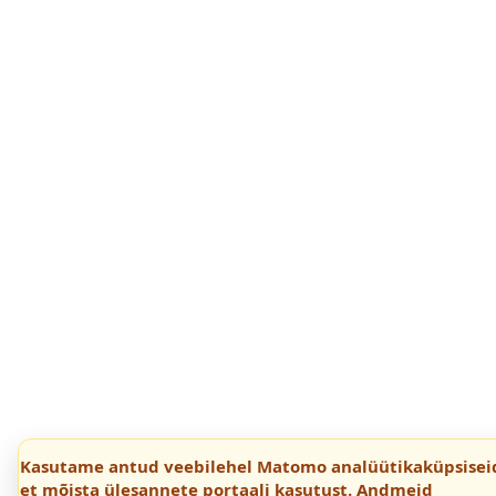
Kasutame antud veebilehel Matomo analüütikaküpsisei
et mõista ülesannete portaali kasutust. Andmeid