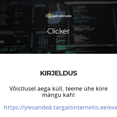
Clicker
KIRJELDUS
Võistlusel aega küll, teeme ühe kiire
mängu kah!
https://ylesanded.targaltinternetis.ee/exer